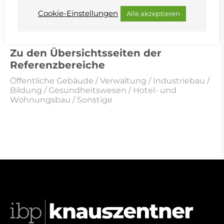
Cookie-Einstellungen
Alle akzeptieren
Zu den Übersichtsseiten der
Referenzbereiche
Öffentliche Gebäude
/
Verwaltung
/
Industriebau
/
Bildung
/
Gesundheitswesen
/
Hotel- und
Wohnungsbau
/
Sonstige