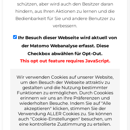
schützen, aber wird auch den Besitzer daran
Eigenbetrieb IKP
Am Engelberg 33b
hindern, aus Ihren Aktionen zu lernen und die
88239 Wangen im Allgäu
Bedienbarkeit für Sie und andere Benutzer zu
verbessern.
Kurzbeschreibung
Ihr Besuch dieser Webseite wird aktuell von
Neubau von zwei Wohnanlagen mit insgesamt
30 Wohneinheiten, Fernwärme-Zentralheizung, Beheizung über
der Matomo Webanalyse erfasst. Diese
Röhrenheizkörper, Zentrale Warmwasserbereitung. Dezentrale
Checkbox abwählen für Opt-Out.
Lüftungsanlage mit WRG in der Außenwand integriert für
This opt out feature requires JavaScript.
Wohn-/Schlafräume, WC-Anlagen und Duschräume mit
Abluftanlagen, Büro-Räume mit dezentrale Lüftungsanlage.
Architektur
Wir verwenden Cookies auf unserer Website,
wassung bader architekten PartGmbB
um den Besuch der Webseite attraktiv zu
Kaltenberg 2
gestalten und die Nutzung bestimmter
88069 Tettnang
Funktionen zu ermöglichen. Durch Coookies
erinnern wir uns an Ihre Präferenzen und
wiederholten Besuche. Indem Sie auf "Alle
akzeptieren" klicken, stimmen Sie der
Verwendung ALLER Cookies zu. Sie können
auch "Cookie-Einstellungen" besuchen, um
Bildrechte © wassung bader architekten
eine kontrollierte Zustimmung zu erteilen.