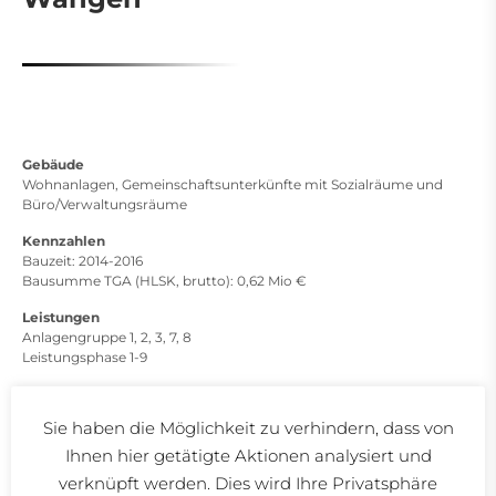
Gebäude
Wohnanlagen, Gemeinschaftsunterkünfte mit Sozialräume und
Büro/Verwaltungsräume
Kennzahlen
Bauzeit: 2014-2016
Bausumme TGA (HLSK, brutto): 0,62 Mio €
Leistungen
Anlagengruppe 1, 2, 3, 7, 8
Leistungsphase 1-9
Bauherr
Stadt Wangen im Allgäu
Sie haben die Möglichkeit zu verhindern, dass von
Marktplatz 1
Ihnen hier getätigte Aktionen analysiert und
88239 Wangen
verknüpft werden. Dies wird Ihre Privatsphäre
Landkreis Ravensburg