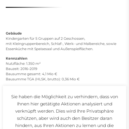
Gebäude
Kindergarten für 5 Gruppen auf 2 Geschossen,
mit Kleingruppenbereich, Schlaf-, Werk- und Malbereiche, sowie
Essenküche mit Speisesaal und Außenspielflächen.
Kennzahlen
Nutzfläche: 1.350 m²
Bauzeit: 2016–2019
Bausumme gesamt: 4,1 Mio €
Bausumme TGA (HLSK, brutto): 0,36 Mio €
Leistungen
Anlagengruppe 1, 2, 3, 8
Sie haben die Möglichkeit zu verhindern, dass von
LP 1-9
Ihnen hier getätigte Aktionen analysiert und
verknüpft werden. Dies wird Ihre Privatsphäre
Kurzbeschreibung
schützen, aber wird auch den Besitzer daran
Wärmeerzeugung erfolgt mittels Fernwärme.
Kontrollierte Be- und Entlüftung mit Wärmerückgewinnung.
hindern, aus Ihren Aktionen zu lernen und die