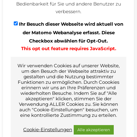
Bedienbarkeit für Sie und andere Benutzer zu
Bauherr
verbessern.
Stadt Laufenburg
Hauptstraße 30
79725 Laufenburg
Ihr Besuch dieser Webseite wird aktuell von
Herr Bügermeister Krieger
der Matomo Webanalyse erfasst. Diese
Tel. 07763.806 0
Checkbox abwählen für Opt-Out.
Architektur
This opt out feature requires JavaScript.
Ernesto Preiser Freier Architekt
Daimlerstr. 15
79761 Waldshut-Tiengen
Tel. 07741.808212
Wir verwenden Cookies auf unserer Website,
um den Besuch der Webseite attraktiv zu
gestalten und die Nutzung bestimmter
Funktionen zu ermöglichen. Durch Coookies
erinnern wir uns an Ihre Präferenzen und
wiederholten Besuche. Indem Sie auf "Alle
Bildrechte © Ernesto Preiser
akzeptieren" klicken, stimmen Sie der
Verwendung ALLER Cookies zu. Sie können
auch "Cookie-Einstellungen" besuchen, um
eine kontrollierte Zustimmung zu erteilen.
Cookie-Einstellungen
Alle akzeptieren