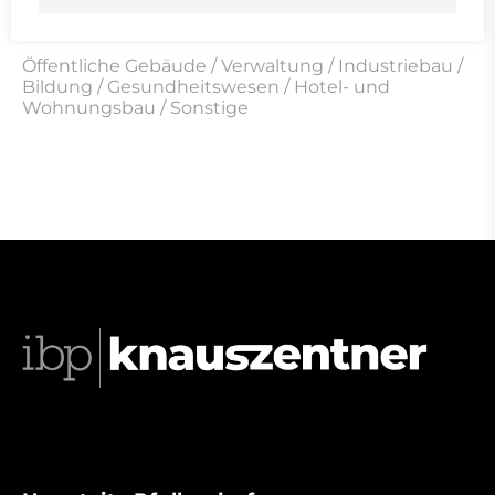
Zu den Übersichtsseiten der
Referenzbereiche
Öffentliche Gebäude
/
Verwaltung
/
Industriebau
/
Bildung
/
Gesundheitswesen
/
Hotel- und
Wohnungsbau
/
Sonstige