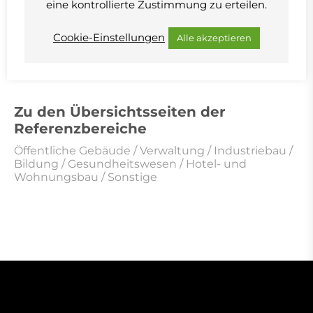
eine kontrollierte Zustimmung zu erteilen.
Bildrechte © Fernando Guerra / ibp knauszentner
Cookie-Einstellungen
Alle akzeptieren
Zu den Übersichtsseiten der
Referenzbereiche
Öffentliche Gebäude
/
Verwaltung
/
Industriebau
/
Bildung
/
Gesundheitswesen
/
Hotel- und
Wohnungsbau
/
Sonstige