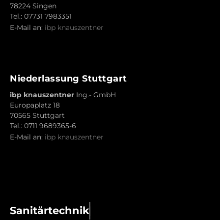
78224 Singen
Tel.: 07731 7983351
E-Mail an:
ibp knauszentner
Niederlassung Stuttgart
ibp knauszentner
Ing.- GmbH
Europaplatz 18
70565 Stuttgart
Tel.: 0711 9689365-6
E-Mail an:
ibp knauszentner
S
a
n
i
t
ä
r
t
e
c
h
n
i
k