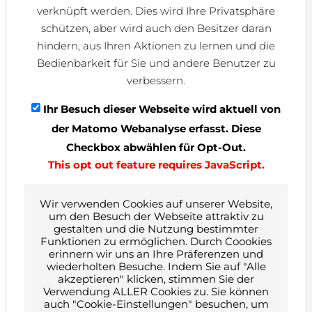
Hr. Koch, Tel.: 07553.823-52
verknüpft werden. Dies wird Ihre Privatsphäre
schützen, aber wird auch den Besitzer daran
hindern, aus Ihren Aktionen zu lernen und die
Kurzbeschreibung
Bedienbarkeit für Sie und andere Benutzer zu
Fernwärmeanschluss 100 kW, Betonkernheizung und Kühlung mit
Heiz-/Kühldeckensegel aus Gipskarton, 4-Leiter-Anlage,
verbessern.
Gebäudekühlung über Grundwasser, Schluck- und
Entnahmebrunnen, Förderleistung 30 m3/h, Sanitäranlage mit
Ihr Besuch dieser Webseite wird aktuell von
zentraler Hygiene-Steuerung, Lüftungsanlage Rathaus 8.000 m3/h,
Abluftanlage Tiefgarage mit 20.000 3/h über CO-Gaswarnanlage,
der Matomo Webanalyse erfasst. Diese
Einzelraumregelung, MSR-Anlage.
Checkbox abwählen für Opt-Out.
Energiestandard und Zertifizierungen
This opt out feature requires JavaScript.
KFW 55
Architektur
Wir verwenden Cookies auf unserer Website,
mmp architekten
um den Besuch der Webseite attraktiv zu
Bahnhofstraße 15
gestalten und die Nutzung bestimmter
88690 Uhldingen-Mühlhofen
Funktionen zu ermöglichen. Durch Coookies
erinnern wir uns an Ihre Präferenzen und
wiederholten Besuche. Indem Sie auf "Alle
akzeptieren" klicken, stimmen Sie der
Verwendung ALLER Cookies zu. Sie können
auch "Cookie-Einstellungen" besuchen, um