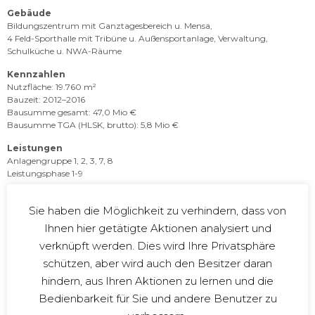
Gebäude
Bildungszentrum mit Ganztagesbereich u. Mensa,
4 Feld-Sporthalle mit Tribüne u. Außensportanlage, Verwaltung,
Schulküche u. NWA-Räume
Kennzahlen
Nutzfläche: 19.760 m²
Bauzeit: 2012–2016
Bausumme gesamt: 47,0 Mio €
Bausumme TGA (HLSK, brutto): 5,8 Mio €
Leistungen
Anlagengruppe 1, 2, 3, 7, 8
Leistungsphase 1-9
Bauherr
Stadt Biberach
Sie haben die Möglichkeit zu verhindern, dass von
Marktplatz 7/1
Ihnen hier getätigte Aktionen analysiert und
88400 Biberach an der Riß
verknüpft werden. Dies wird Ihre Privatsphäre
Architektur
schützen, aber wird auch den Besitzer daran
Lanz Schwager Architekten BDA
hindern, aus Ihren Aktionen zu lernen und die
Partnerschaftgesellschaft mBB
Rheingutstrasse 7
Bedienbarkeit für Sie und andere Benutzer zu
78462 Konstanz