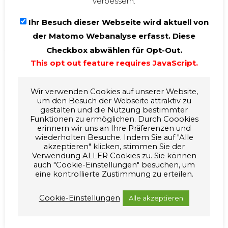
verbessern.
Kurzbeschreibung
Ihr Besuch dieser Webseite wird aktuell von
Das Energiekonzept zeichnet sich durch einen geringen Energiebedarf
und damit niedrige Energiekosten aus. Neben der Energieeffizienz wurde
der Matomo Webanalyse erfasst. Diese
in der Planung viel Wert auf ein gutes Raumklima und eine hohe
Checkbox abwählen für Opt-Out.
thermische Behaglichkeit gelegt.
Einsatz von energiesparenden Niedertemperaturheizsystemen sowie die
This opt out feature requires JavaScript.
Nutzung von Grundwasser zum Heizen und Kühlen.
Die Wärmeerzeugung erfolgt mit mehreren erdgasbetriebenen
Wir verwenden Cookies auf unserer Website,
Absorptionswärmepumpen und einem Gas-Brennwertkessel. Die
um den Besuch der Webseite attraktiv zu
Wärmepumpen nutzen einerseits die Energie die im Erdgas steckt und
gestalten und die Nutzung bestimmter
darüber hinaus auch kostenlose Erdwärme aus dem Grundwasser.
Funktionen zu ermöglichen. Durch Coookies
erinnern wir uns an Ihre Präferenzen und
Für die Kühlung der Gebäude wird Grundwasser verwendet. Der Einsatz
wiederholten Besuche. Indem Sie auf "Alle
von Flächenkühlsystemen macht den Einsatz einer Kältemaschine für die
akzeptieren" klicken, stimmen Sie der
Raumkühlung überflüssig. Für die Gebäudekühlung sind somit nur
Verwendung ALLER Cookies zu. Sie können
wenige hocheffiziente Umwälzpumpen mit geringem Stromverbrauch
auch "Cookie-Einstellungen" besuchen, um
im Betrieb. Die in die Decke integrierte Flächenheizung wurde so
eine kontrollierte Zustimmung zu erteilen.
ausgelegt, dass damit auch die Raumkühlung realisiert werden kann.
Dadurch war es möglich die Kühlfunktion mit extrem geringen
Cookie-Einstellungen
Alle akzeptieren
Investitionskosten zu realisieren.
Neben angenehmer Raumtemperatur ist für konzentriertes Lernen eine
gute Qualität der Raumluft von elementarer Bedeutung. Mehrere