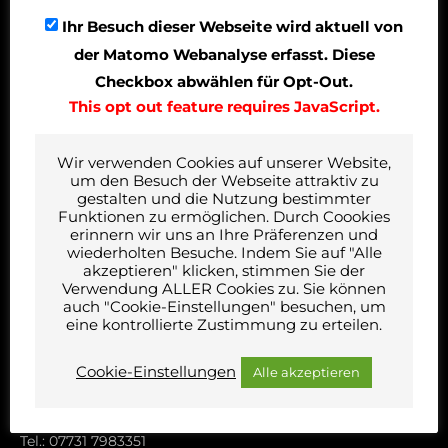
Ihr Besuch dieser Webseite wird aktuell von
der Matomo Webanalyse erfasst. Diese
Checkbox abwählen für Opt-Out.
This opt out feature requires JavaScript.
Hauptsitz Pfullendorf
ibp knauszentner
Ing.- GmbH
Wir verwenden Cookies auf unserer Website,
Am Pfarröschle 49-50
um den Besuch der Webseite attraktiv zu
88630 Pfullendorf
gestalten und die Nutzung bestimmter
Tel.: 07552 9215-0
Funktionen zu ermöglichen. Durch Coookies
erinnern wir uns an Ihre Präferenzen und
Fax: 07552 9215-15
wiederholten Besuche. Indem Sie auf "Alle
E-Mail an:
ibp knauszentner
akzeptieren" klicken, stimmen Sie der
Verwendung ALLER Cookies zu. Sie können
auch "Cookie-Einstellungen" besuchen, um
eine kontrollierte Zustimmung zu erteilen.
Niederlassung Singen
Cookie-Einstellungen
Alle akzeptieren
ibp knauszentner
Ing.- GmbH
Werner-von-Siemens-Str. 6
78224 Singen
Tel.: 07731 7983351