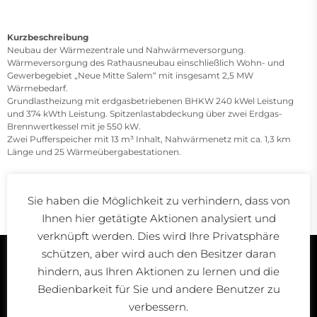
Kurzbeschreibung
Neubau der Wärmezentrale und Nahwärmeversorgung.
Wärmeversorgung des Rathausneubau einschließlich Wohn- und
Gewerbegebiet „Neue Mitte Salem“ mit insgesamt 2,5 MW
Wärmebedarf.
Grundlastheizung mit erdgasbetriebenen BHKW 240 kWel Leistung
und 374 kWth Leistung. Spitzenlastabdeckung über zwei Erdgas-
Brennwertkessel mit je 550 kW.
Zwei Pufferspeicher mit 13 m³ Inhalt, Nahwärmenetz mit ca. 1,3 km
Länge und 25 Wärmeübergabestationen.
Sie haben die Möglichkeit zu verhindern, dass von
Ihnen hier getätigte Aktionen analysiert und
Bildrechte © ibp knauszentner
verknüpft werden. Dies wird Ihre Privatsphäre
schützen, aber wird auch den Besitzer daran
hindern, aus Ihren Aktionen zu lernen und die
Bedienbarkeit für Sie und andere Benutzer zu
verbessern.