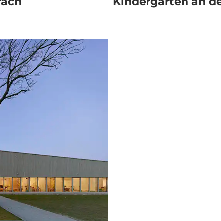
rach
Kindergarten an d